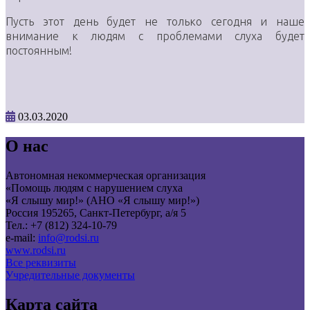
Пусть этот день будет не только сегодня и наше
внимание к людям с проблемами слуха будет
постоянным!
03.03.2020
О нас
Автономная некоммерческая организация
«Помощь людям с нарушением слуха
«Я слышу мир!» (АНО «Я слышу мир!»)
Россия 195265, Санкт-Петербург, а/я 5
Тел.: +7 (812) 324-10-79
e-mail:
info@rodsi.ru
www.rodsi.ru
Все реквизиты
Учредительные документы
Карта сайта