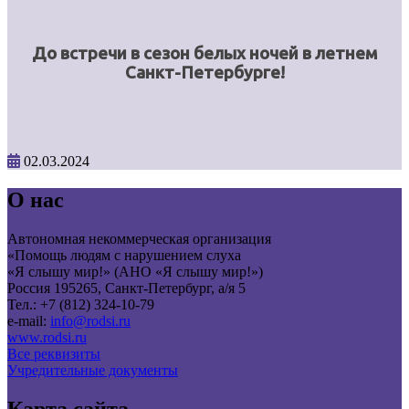
До встречи в сезон белых ночей в летнем
Санкт-Петербурге!
02.03.2024
О нас
Автономная некоммерческая организация
«Помощь людям с нарушением слуха
«Я слышу мир!» (АНО «Я слышу мир!»)
Россия 195265, Санкт-Петербург, а/я 5
Тел.: +7 (812) 324-10-79
e-mail:
info@rodsi.ru
www.rodsi.ru
Все реквизиты
Учредительные документы
Карта сайта