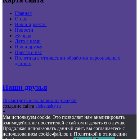
Главная
О нас
Наши проекты
Новости
Журнал
Лето с нами
Наши друзья
Пресса о нас
Политика в отношении обработки персональных
данных
Наши друзья
Посмотреть всех наших партнёров
создание сайта
aleksinsky.ru
Мы используем cookie. Это позволяет нам анализировать
взаимодействие посетителей с сайтом и делать его лучше.
Продолжая использовать данный сайт, вы соглашаетесь с
использованием cookie-файлов и Политикой в отношении