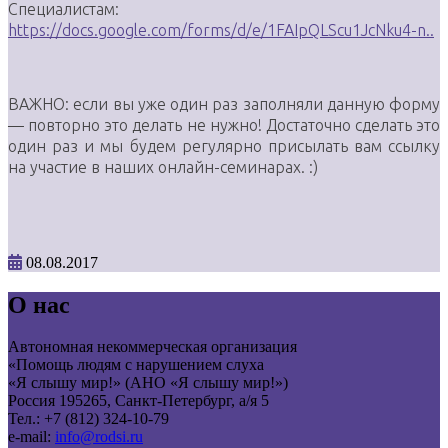
Специалистам:
https://docs.google.com/forms/d/e/1FAIpQLScu1JcNku4-n..
ВАЖНО: если вы уже один раз заполняли данную форму
— повторно это делать не нужно! Достаточно сделать это
один раз и мы будем регулярно присылать вам ссылку
на участие в наших онлайн-семинарах. :)
08.08.2017
О нас
Автономная некоммерческая организация
«Помощь людям с нарушением слуха
«Я слышу мир!» (АНО «Я слышу мир!»)
Россия 195265, Санкт-Петербург, а/я 5
Тел.: +7 (812) 324-10-79
e-mail:
info@rodsi.ru