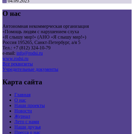
04.09.2023
О нас
Автономная некоммерческая организация
«Помощь людям с нарушением слуха
«Я слышу мир!» (АНО «Я слышу мир!»)
Россия 195265, Санкт-Петербург, а/я 5
Тел.: +7 (812) 324-10-79
e-mail:
info@rodsi.ru
www.rodsi.ru
Все реквизиты
Учредительные документы
Карта сайта
Главная
О нас
Наши проекты
Новости
Журнал
Лето с нами
Наши друзья
Пресса о нас