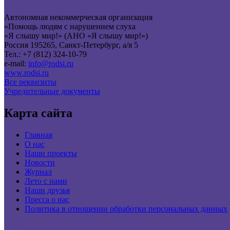
Автономная некоммерческая организация
«Помощь людям с нарушением слуха
«Я слышу мир!» (АНО «Я слышу мир!»)
Россия 195265, Санкт-Петербург, а/я 5
Тел.: +7 (812) 324-10-79
e-mail:
info@rodsi.ru
www.rodsi.ru
Все реквизиты
Учредительные документы
Карта сайта
Главная
О нас
Наши проекты
Новости
Журнал
Лето с нами
Наши друзья
Пресса о нас
Политика в отношении обработки персональных данных