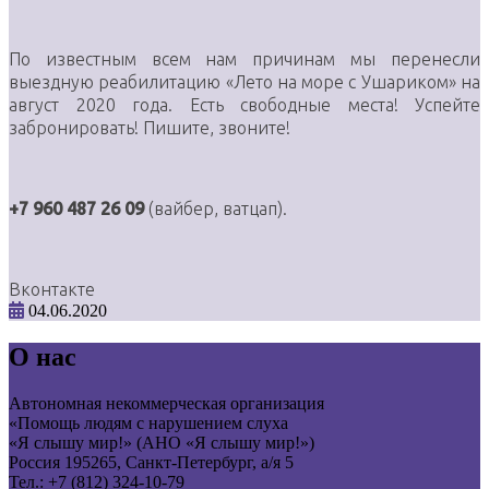
По известным всем нам причинам мы перенесли
выездную реабилитацию «Лето на море с Ушариком» на
август 2020 года. Есть свободные места! Успейте
забронировать! Пишите, звоните!
+7 960 487 26 09
(вайбер, ватцап).
Вконтакте
04.06.2020
О нас
Автономная некоммерческая организация
«Помощь людям с нарушением слуха
«Я слышу мир!» (АНО «Я слышу мир!»)
Россия 195265, Санкт-Петербург, а/я 5
Тел.: +7 (812) 324-10-79