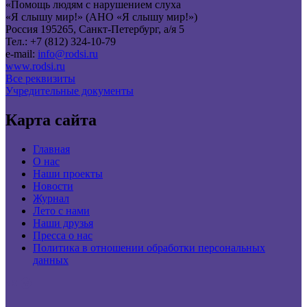
«Помощь людям с нарушением слуха
«Я слышу мир!» (АНО «Я слышу мир!»)
Россия 195265, Санкт-Петербург, а/я 5
Тел.: +7 (812) 324-10-79
e-mail:
info@rodsi.ru
www.rodsi.ru
Все реквизиты
Учредительные документы
Карта сайта
Главная
О нас
Наши проекты
Новости
Журнал
Лето с нами
Наши друзья
Пресса о нас
Политика в отношении обработки персональных
данных