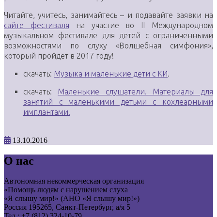
Читайте, учитесь, занимайтесь – и подавайте заявки на
сайте фестиваля
на участие во II Международном
музыкальном фестивале для детей с ограниченными
возможностями по слуху «Волшебная симфония»,
который пройдет в 2017 году!
скачать:
Музыка и маленькие дети с КИ
.
скачать:
Маленькие слушатели. Материалы для
занятий с маленькими детьми с кохлеарными
имплантами.
13.10.2016
О нас
Автономная некоммерческая организация
«Помощь людям с нарушением слуха
«Я слышу мир!» (АНО «Я слышу мир!»)
Россия 195265, Санкт-Петербург, а/я 5
Тел.: +7 (812) 324-10-79