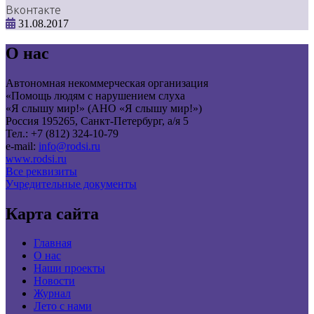
Вконтакте
31.08.2017
О нас
Автономная некоммерческая организация
«Помощь людям с нарушением слуха
«Я слышу мир!» (АНО «Я слышу мир!»)
Россия 195265, Санкт-Петербург, а/я 5
Тел.: +7 (812) 324-10-79
e-mail:
info@rodsi.ru
www.rodsi.ru
Все реквизиты
Учредительные документы
Карта сайта
Главная
О нас
Наши проекты
Новости
Журнал
Лето с нами