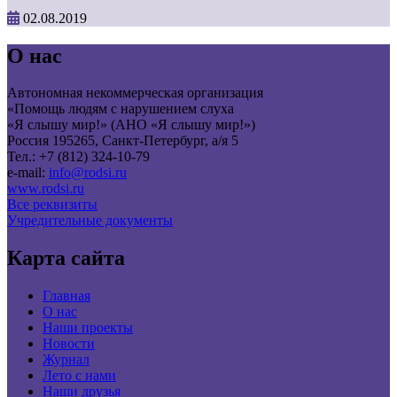
02.08.2019
О нас
Автономная некоммерческая организация
«Помощь людям с нарушением слуха
«Я слышу мир!» (АНО «Я слышу мир!»)
Россия 195265, Санкт-Петербург, а/я 5
Тел.: +7 (812) 324-10-79
e-mail:
info@rodsi.ru
www.rodsi.ru
Все реквизиты
Учредительные документы
Карта сайта
Главная
О нас
Наши проекты
Новости
Журнал
Лето с нами
Наши друзья