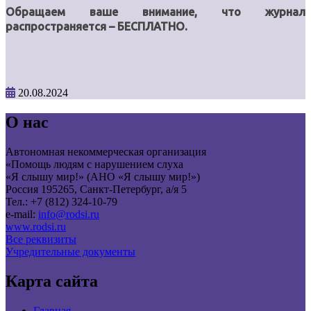
Обращаем ваше внимание, что журнал
распространяется – БЕСПЛАТНО.
20.08.2024
О нас
Автономная некоммерческая организация
«Помощь людям с нарушением слуха
«Я слышу мир!» (АНО «Я слышу мир!»)
Россия 195265, Санкт-Петербург, а/я 5
Тел.: +7 (812) 324-10-79
e-mail:
info@rodsi.ru
www.rodsi.ru
Все реквизиты
Учредительные документы
Карта сайта
Главная