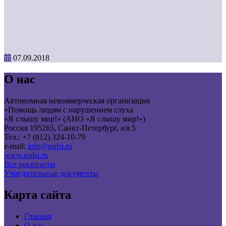
07.09.2018
О нас
Автономная некоммерческая организация
«Помощь людям с нарушением слуха
«Я слышу мир!» (АНО «Я слышу мир!»)
Россия 195265, Санкт-Петербург, а/я 5
Тел.: +7 (812) 324-10-79
e-mail:
info@rodsi.ru
www.rodsi.ru
Все реквизиты
Учредительные документы
Карта сайта
Главная
О нас