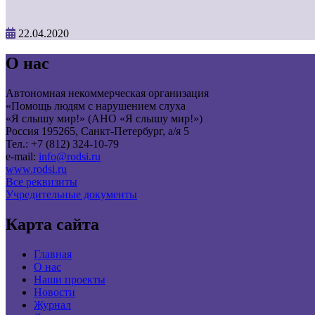
22.04.2020
О нас
Автономная некоммерческая организация
«Помощь людям с нарушением слуха
«Я слышу мир!» (АНО «Я слышу мир!»)
Россия 195265, Санкт-Петербург, а/я 5
Тел.: +7 (812) 324-10-79
e-mail:
info@rodsi.ru
www.rodsi.ru
Все реквизиты
Учредительные документы
Карта сайта
Главная
О нас
Наши проекты
Новости
Журнал