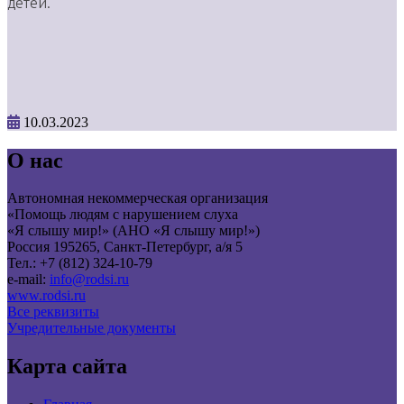
детей.
10.03.2023
О нас
Автономная некоммерческая организация
«Помощь людям с нарушением слуха
«Я слышу мир!» (АНО «Я слышу мир!»)
Россия 195265, Санкт-Петербург, а/я 5
Тел.: +7 (812) 324-10-79
e-mail:
info@rodsi.ru
www.rodsi.ru
Все реквизиты
Учредительные документы
Карта сайта