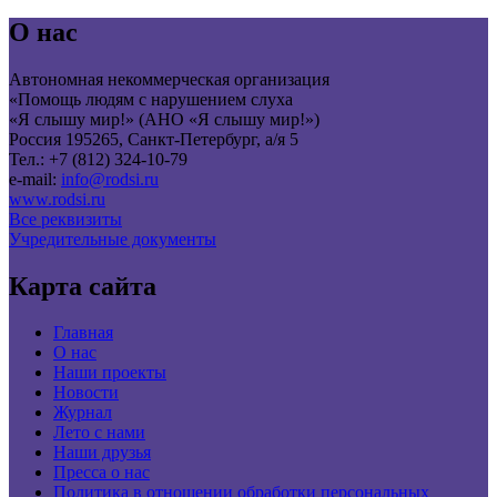
О нас
Автономная некоммерческая организация
«Помощь людям с нарушением слуха
«Я слышу мир!» (АНО «Я слышу мир!»)
Россия 195265, Санкт-Петербург, а/я 5
Тел.: +7 (812) 324-10-79
e-mail:
info@rodsi.ru
www.rodsi.ru
Все реквизиты
Учредительные документы
Карта сайта
Главная
О нас
Наши проекты
Новости
Журнал
Лето с нами
Наши друзья
Пресса о нас
Политика в отношении обработки персональных