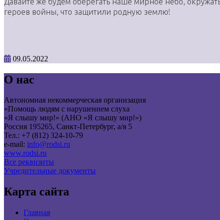
Давайте же будем оберегать наше мирное небо, окружать
героев войны, что защитили родную землю!
09.05.2022
О нас
Автономная некоммерческая организация
«Помощь людям с нарушением слуха
«Я слышу мир!» (АНО «Я слышу мир!»)
Россия 195265, Санкт-Петербург, а/я 5
Тел.: +7 (812) 324-10-79
e-mail:
info@rodsi.ru
www.rodsi.ru
Все реквизиты
Учредительные документы
Карта сайта
Главная