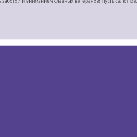
 заботой и вниманием славных ветеранов! Пусть салют Ве