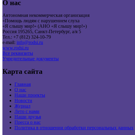
О нас
Автономная некоммерческая организация
«Помощь людям с нарушением слуха
«Я слышу мир!» (АНО «Я слышу мир!»)
Россия 195265, Санкт-Петербург, а/я 5
Тел.: +7 (812) 324-10-79
e-mail:
info@rodsi.ru
www.rodsi.ru
Все реквизиты
Учредительные документы
Карта сайта
Главная
О нас
Наши проекты
Новости
Журнал
Лето с нами
Наши друзья
Пресса о нас
Политика в отношении обработки персональных данных