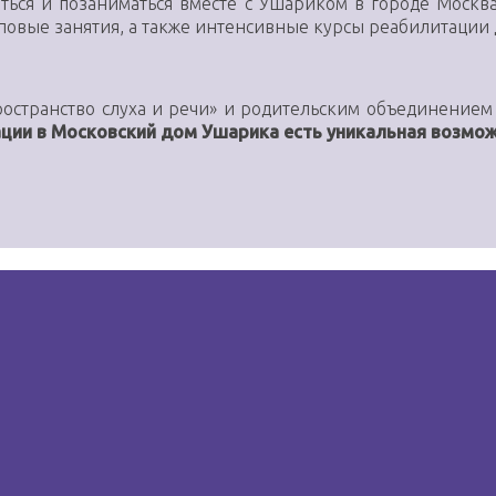
иться и позаниматься вместе с Ушариком в городе Моск
повые занятия, а также интенсивные курсы реабилитации 
странство слуха и речи» и родительским объединением 
ции в Московский дом Ушарика есть уникальная возмож