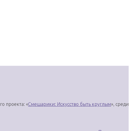
о проекта: «
Смешарики: Искусство быть круглым
», среди