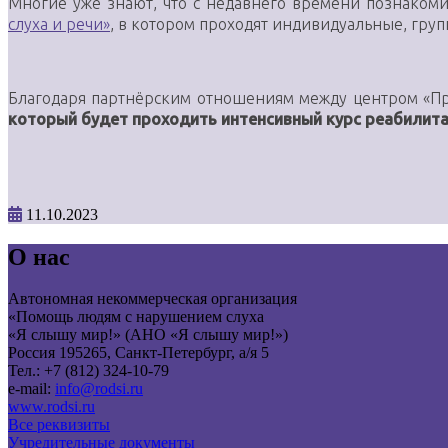
Многие уже знают, что с недавнего времени познаком
слуха и речи»
, в котором проходят индивидуальные, груп
Благодаря партнёрским отношениям между центром «Про
который будет проходить интенсивный курс реабилита
11.10.2023
О нас
Автономная некоммерческая организация
«Помощь людям с нарушением слуха
«Я слышу мир!» (АНО «Я слышу мир!»)
Россия 195265, Санкт-Петербург, а/я 5
Тел.: +7 (812) 324-10-79
e-mail:
info@rodsi.ru
www.rodsi.ru
Все реквизиты
Учредительные документы