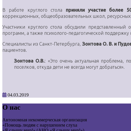
В работе круглого стола
приняли участие более 5
коррекционных, общеобразовательных школ, ресурсных 
Участники круглого стола обсудили представленный 
программ, а также психолого-педагогической поддержку
Специалисты из Санкт-Петербурга,
Зонтова О. В. и Пудов
пациентов.
Зонтова О.В.
: «Это очень актуальная проблема, 
поселков, откуда дети не всегда могут добраться».
04.03.2019
О нас
Автономная некоммерческая организация
«Помощь людям с нарушением слуха
«Я слышу мир!» (АНО «Я слышу мир!»)