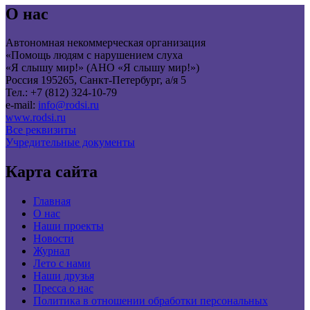
О нас
Автономная некоммерческая организация
«Помощь людям с нарушением слуха
«Я слышу мир!» (АНО «Я слышу мир!»)
Россия 195265, Санкт-Петербург, а/я 5
Тел.: +7 (812) 324-10-79
e-mail:
info@rodsi.ru
www.rodsi.ru
Все реквизиты
Учредительные документы
Карта сайта
Главная
О нас
Наши проекты
Новости
Журнал
Лето с нами
Наши друзья
Пресса о нас
Политика в отношении обработки персональных