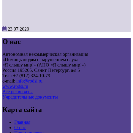
23.07.2020
О нас
Автономная некоммерческая организация
«Помощь людям с нарушением слуха
«Я слышу мир!» (АНО «Я слышу мир!»)
Россия 195265, Санкт-Петербург, а/я 5
Тел.: +7 (812) 324-10-79
e-mail:
info@rodsi.ru
www.rodsi.ru
Все реквизиты
Учредительные документы
Карта сайта
Главная
О нас
Наши проекты