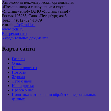
Автономная некоммерческая организация
«Помощь людям с нарушением слуха
«Я слышу мир!» (АНО «Я слышу мир!»)
Россия 195265, Санкт-Петербург, а/я 5
Тел.: +7 (812) 324-10-79
e-mail:
info@rodsi.ru
www.rodsi.ru
Все реквизиты
Учредительные документы
Карта сайта
Главная
О нас
Наши проекты
Новости
Журнал
Лето с нами
Наши друзья
Пресса о нас
Политика в отношении обработки персональных
данных