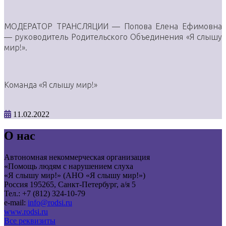
МОДЕРАТОР ТРАНСЛЯЦИИ — Попова Елена Ефимовна
— руководитель Родительского Объединения «Я слышу
мир!».
Команда «Я слышу мир!»
11.02.2022
О нас
Автономная некоммерческая организация
«Помощь людям с нарушением слуха
«Я слышу мир!» (АНО «Я слышу мир!»)
Россия 195265, Санкт-Петербург, а/я 5
Тел.: +7 (812) 324-10-79
e-mail:
info@rodsi.ru
www.rodsi.ru
Все реквизиты