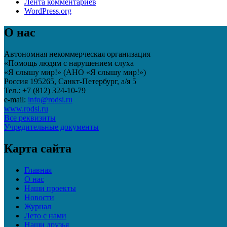
Лента комментариев
WordPress.org
О нас
Автономная некоммерческая организация
«Помощь людям с нарушением слуха
«Я слышу мир!» (АНО «Я слышу мир!»)
Россия 195265, Санкт-Петербург, а/я 5
Тел.: +7 (812) 324-10-79
e-mail:
info@rodsi.ru
www.rodsi.ru
Все реквизиты
Учредительные документы
Карта сайта
Главная
О нас
Наши проекты
Новости
Журнал
Лето с нами
Наши друзья