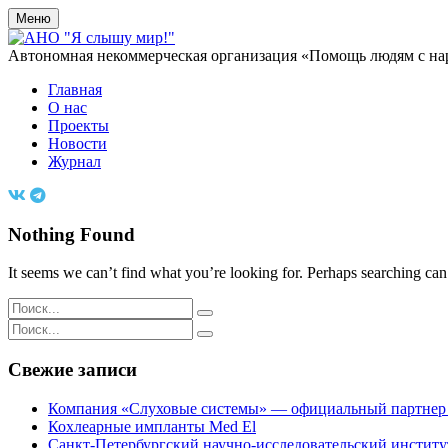
Меню
Автономная некоммерческая организация «Помощь людям с на
Главная
О нас
Проекты
Новости
Журнал
Nothing Found
It seems we can’t find what you’re looking for. Perhaps searching can
Search
for:
Search
for:
Свежие записи
Компания «Слуховые системы» — официальный партнер ф
Кохлеарные импланты Med El
Санкт-Петербургский научно-исследовательский институт 