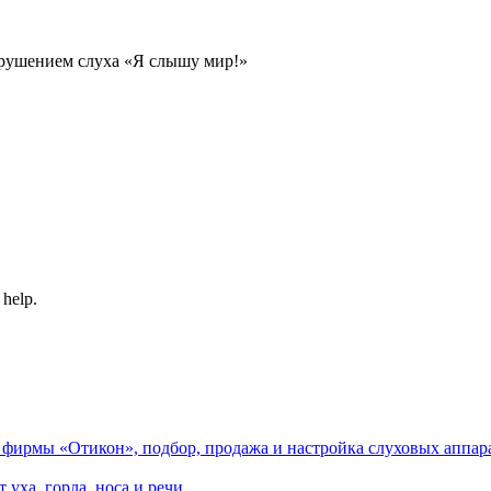
рушением слуха «Я слышу мир!»
 help.
ирмы «Отикон», подбор, продажа и настройка слуховых аппара
уха, горла, носа и речи