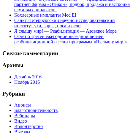
партнер фирмы «Отикон», подбор, продажа и настройка
слуховых аппаратов.
Кохлеарные импланты Med El
Санкт-Петербургский научно-исследовательский
институт уха, горла, носа и речи
Я слышу мир! — Реабилитация — Азовское Море
Отчет о третей ежегодной выездной летней
реабилитационной сессии программы «Я слышу мир!»
Свежие комментарии
Архивы
Декабрь 2016
Ноябрь 2016
Рубрики
Анонсы
Благотворительность
Вебинары
Видео
Волонтерство
Выезды