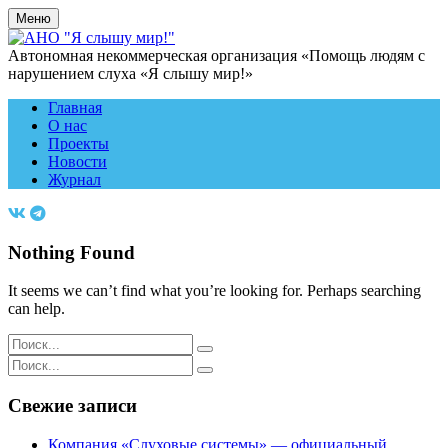
Меню
Автономная некоммерческая организация «Помощь людям с
нарушением слуха «Я слышу мир!»
Главная
О нас
Проекты
Новости
Журнал
Nothing Found
It seems we can’t find what you’re looking for. Perhaps searching
can help.
Search
for:
Search
for:
Свежие записи
Компания «Слуховые системы» — официальный