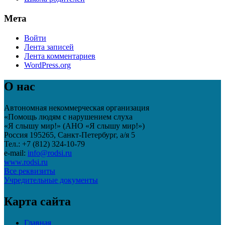
Мета
Войти
Лента записей
Лента комментариев
WordPress.org
О нас
Автономная некоммерческая организация
«Помощь людям с нарушением слуха
«Я слышу мир!» (АНО «Я слышу мир!»)
Россия 195265, Санкт-Петербург, а/я 5
Тел.: +7 (812) 324-10-79
e-mail:
info@rodsi.ru
www.rodsi.ru
Все реквизиты
Учредительные документы
Карта сайта
Главная