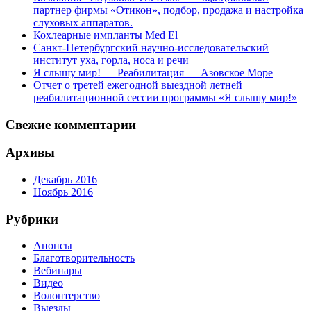
партнер фирмы «Отикон», подбор, продажа и настройка
слуховых аппаратов.
Кохлеарные импланты Med El
Санкт-Петербургский научно-исследовательский
институт уха, горла, носа и речи
Я слышу мир! — Реабилитация — Азовское Море
Отчет о третей ежегодной выездной летней
реабилитационной сессии программы «Я слышу мир!»
Свежие комментарии
Архивы
Декабрь 2016
Ноябрь 2016
Рубрики
Анонсы
Благотворительность
Вебинары
Видео
Волонтерство
Выезды