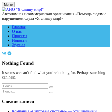
Меню
Автономная некоммерческая организация «Помощь людям с
нарушением слуха «Я слышу мир!»
Главная
О нас
Проекты
Новости
Журнал
Nothing Found
It seems we can’t find what you’re looking for. Perhaps searching
can help.
Search
for:
Search
for:
Свежие записи
Компания «Слуховые системы» — официальный