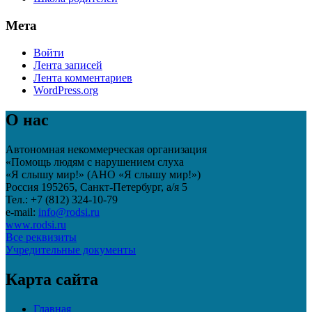
Мета
Войти
Лента записей
Лента комментариев
WordPress.org
О нас
Автономная некоммерческая организация
«Помощь людям с нарушением слуха
«Я слышу мир!» (АНО «Я слышу мир!»)
Россия 195265, Санкт-Петербург, а/я 5
Тел.: +7 (812) 324-10-79
e-mail:
info@rodsi.ru
www.rodsi.ru
Все реквизиты
Учредительные документы
Карта сайта
Главная