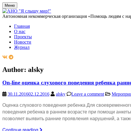
Меню
Автономная некоммерческая организация «Помощь людям с на
Главная
О нас
Проекты
Новости
Журнал
Author:
alsky
On-line оценка слухового поведения ребенка раннег
30.11.2016
02.12.2016
alsky
Leave a comment
Меропри
Оценка слухового поведения ребенка Для своевременног
поведения ребенка в раннем возрасте при помощи анкет
позволяет выявить ранние проявления нарушений, а такж
Continue reading