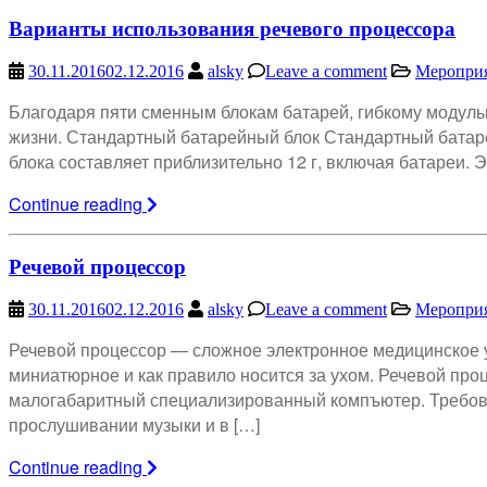
Варианты использования речевого процессора
30.11.2016
02.12.2016
alsky
Leave a comment
Меропри
Благодаря пяти сменным блокам батарей, гибкому модуль
жизни. Стандартный батарейный блок Стандартный батарей
блока составляет приблизительно 12 г, включая батареи.
Continue reading
Речевой процессор
30.11.2016
02.12.2016
alsky
Leave a comment
Меропри
Речевой процессор — сложное электронное медицинское у
миниатюрное и как правило носится за ухом. Речевой про
малогабаритный специализированный компъютер. Требова
прослушивании музыки и в […]
Continue reading