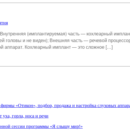
ятия
: Внутренняя (имплантируемая) часть — кохлеарный имплан
ей головы и не виден); Внешняя часть — речевой процессо
ой аппарат. Кохлеарный имплант — это сложное […]
ирмы «Отикон», подбор, продажа и настройка слуховых аппара
уха, горла, носа и речи
ионной сессии программы «Я слышу мир!»