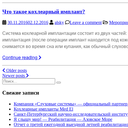
Что такое кохлеарный имплант?
30.11.2016
02.12.2016
alsky
Leave a comment
Меропри
Система кохлеарной имплантации состоит из двух частей
имплантация (после операции имплант находится под кож
снимается во время сна или купания, как обычный слухов
Continue reading
Posts
Older posts
Newer posts
navigation
Search
for:
Свежие записи
Компания «Слуховые системы» — официальный партнер ф
Кохлеарные импланты Med El
Санкт-Петербургский научно-исследовательский институт 
Я слышу мир! — Реабилитация — Азовское Море
Отчет о третей ежегодной выездной летней реабилитац