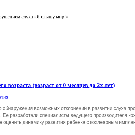
рушением слуха «Я слышу мир!»
о возраста (возраст от 0 месяцев до 2х лет)
ятия
о обнаружения возможных отклонений в развитии слуха пр
ы. Ее разработали специалисты ведущего производителя к
е оценить динамику развития ребенка с кохлеарным имплан