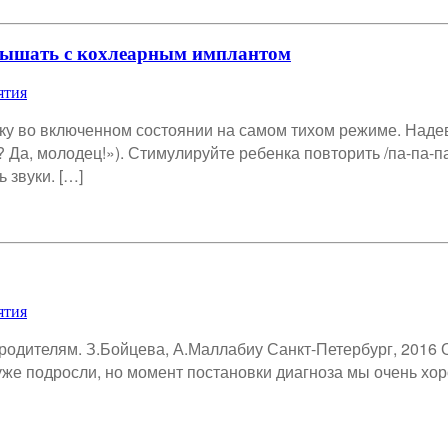
слышать с кохлеарным имплантом
ятия
ку во включенном состоянии на самом тихом режиме. Надев 
Да, молодец!»). Стимулируйте ребенка повторить /па-па-па/
 звуки. […]
ятия
родителям. З.Бойцева, А.Маллабиу Санкт-Петербург, 2016 
же подросли, но момент постановки диагноза мы очень хор